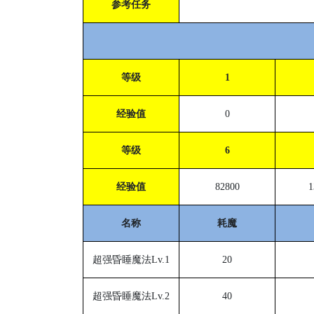
参考任务
等级
1
经验值
0
等级
6
经验值
82800
1
名称
耗魔
超强昏睡魔法
Lv.1
20
超强昏睡魔法
Lv.2
40