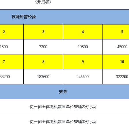
《开启者》
技能所需经验
2
3
4
5
1800
7200
19800
45000
7
8
9
10
33200
183600
246600
322200
效果
使一侧全体随机数量单位昏睡
2
次行动
使一侧全体随机数量单位昏睡
3
次行动