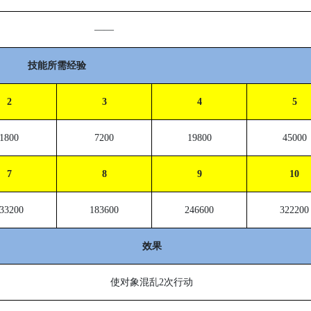
——
技能所需经验
2
3
4
5
1800
7200
19800
45000
7
8
9
10
33200
183600
246600
322200
效果
使对象混乱
2
次行动