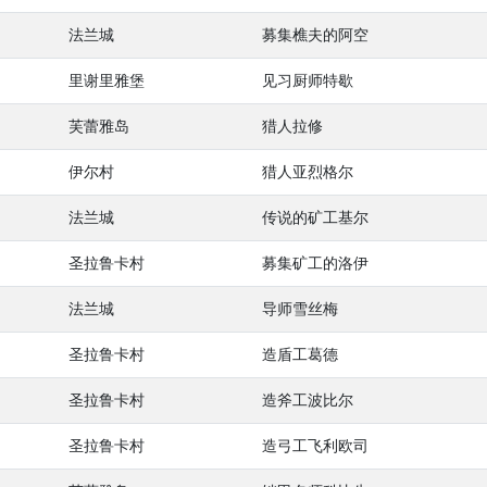
法兰城
募集樵夫的阿空
里谢里雅堡
见习厨师特歇
芙蕾雅岛
猎人拉修
伊尔村
猎人亚烈格尔
法兰城
传说的矿工基尔
圣拉鲁卡村
募集矿工的洛伊
法兰城
导师雪丝梅
圣拉鲁卡村
造盾工葛德
圣拉鲁卡村
造斧工波比尔
圣拉鲁卡村
造弓工飞利欧司