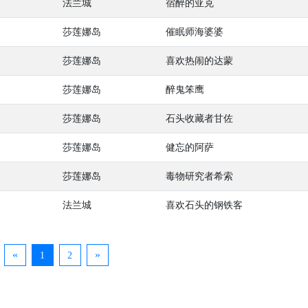
法兰城
宿醉的亚克
莎莲娜岛
催眠师海婆婆
莎莲娜岛
喜欢热闹的达蒙
莎莲娜岛
醉鬼笨鹰
莎莲娜岛
石头收藏者甘佐
莎莲娜岛
健忘的阿萨
莎莲娜岛
毒物研究者希索
法兰城
喜欢石头的钢铁客
«
»
1
2