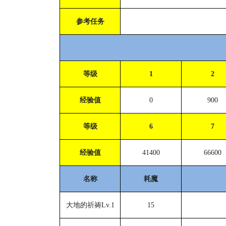
参考任务
等级
1
2
经验值
0
900
等级
6
7
经验值
41400
66600
名称
耗魔
大地的祈祷
Lv.1
15