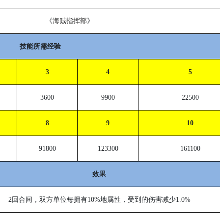
《
海贼指挥部
》
技能所需经验
3
4
5
3600
9900
22500
8
9
10
91800
123300
161100
效果
2
回合间，双方单位每拥有
10%
地属性，受到的伤害减少
1.0%