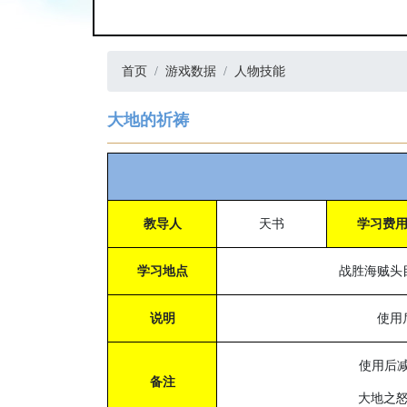
首页
游戏数据
人物技能
大地的祈祷
教导人
天书
学习费
学习地点
战胜海贼头
说明
使用
使用后
备注
大地之