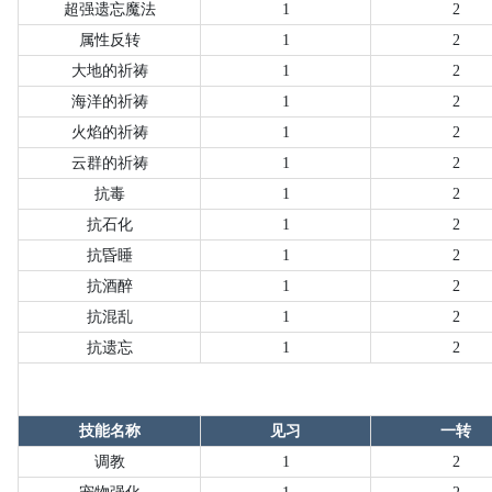
超强遗忘魔法
1
2
属性反转
1
2
大地的祈祷
1
2
海洋的祈祷
1
2
火焰的祈祷
1
2
云群的祈祷
1
2
抗
毒
1
2
抗
石化
1
2
抗
昏睡
1
2
抗
酒醉
1
2
抗
混乱
1
2
抗
遗忘
1
2
技能名称
见习
一转
调教
1
2