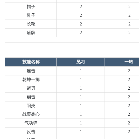
帽子
2
2
鞋子
2
2
长靴
2
2
盾牌
2
2
技能名称
见习
一转
连击
1
2
乾坤一掷
1
2
诸刃
1
2
崩击
1
2
阳炎
1
2
战栗袭心
1
2
气功弹
1
2
反击
1
2