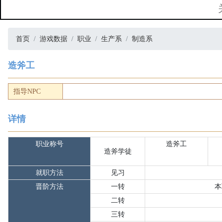
首页
游戏数据
职业
生产系
制造系
造斧工
指导NPC
详情
职业称号
造斧
工
造斧学徒
就职方法
见习
晋阶方法
一转
本
二转
三转