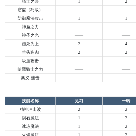
骑士之誉
1
2
窃盗（巧取）
——
——
防御魔法攻击
1
1
神圣之力
——
——
神圣之光
——
——
虚死为上
2
4
羊头狗肉
2
2
吸血攻击
——
——
暗黑骑士之力
——
——
奥义·连击
——
——
技能名称
见习
一转
精神冲击波
2
2
陨石魔法
1
2
冰冻魔法
1
2
火焰魔法
1
2