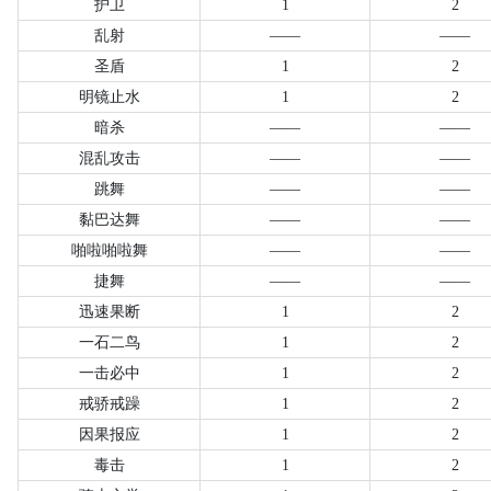
护卫
1
2
乱射
——
——
圣盾
1
2
明镜止水
1
2
暗杀
——
——
混乱攻击
——
——
跳舞
——
——
黏巴达舞
——
——
啪啦啪啦舞
——
——
捷舞
——
——
迅速果断
1
2
一石二鸟
1
2
一击必中
1
2
戒骄戒躁
1
2
因果报应
1
2
毒击
1
2