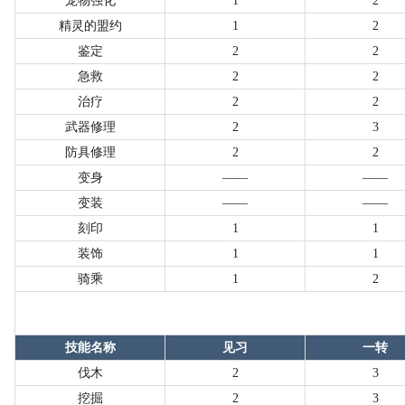
宠物强化
1
2
精灵的盟约
1
2
鉴定
2
2
急救
2
2
治疗
2
2
武器修理
2
3
防具修理
2
2
变身
——
——
变装
——
——
刻印
1
1
装饰
1
1
骑乘
1
2
技能名称
见习
一转
伐木
2
3
挖掘
2
3