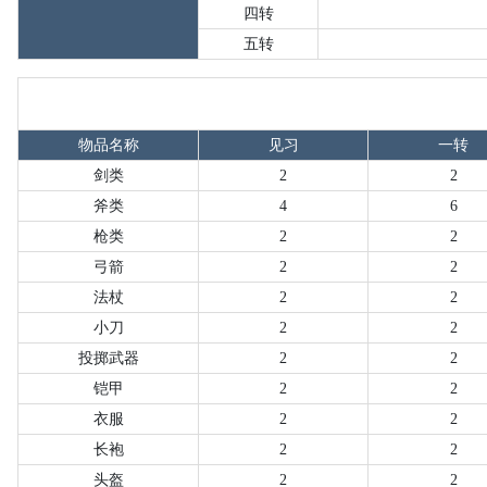
四转
五转
物品名称
见习
一转
剑类
2
2
斧类
4
6
枪类
2
2
弓箭
2
2
法杖
2
2
小刀
2
2
投掷武器
2
2
铠甲
2
2
衣服
2
2
长袍
2
2
头盔
2
2