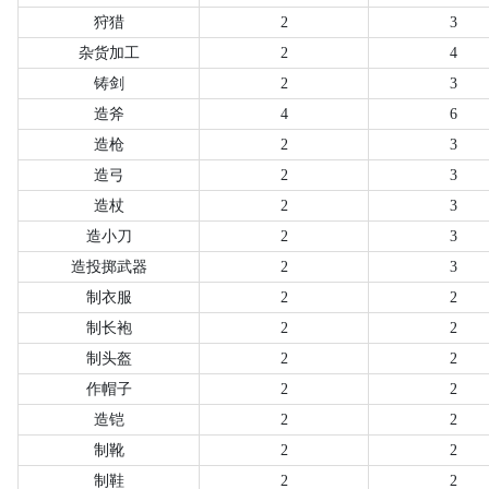
狩猎
2
3
杂货加工
2
4
铸剑
2
3
造斧
4
6
造枪
2
3
造弓
2
3
造杖
2
3
造小刀
2
3
造投掷武器
2
3
制衣服
2
2
制长袍
2
2
制头盔
2
2
作帽子
2
2
造铠
2
2
制靴
2
2
制鞋
2
2