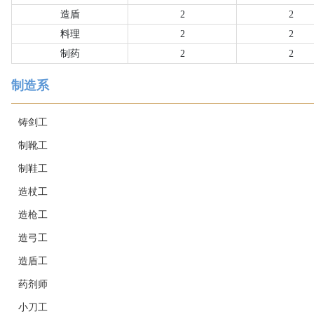
造盾
2
2
料理
2
2
制药
2
2
制造系
铸剑工
制靴工
制鞋工
造杖工
造枪工
造弓工
造盾工
药剂师
小刀工